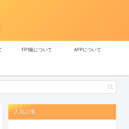
助
て
FP1級について
AFPについて
人気記事