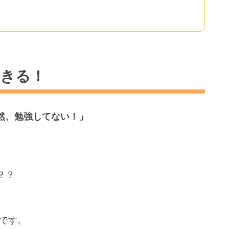
できる！
然、勉強してない！」
？？
能です。