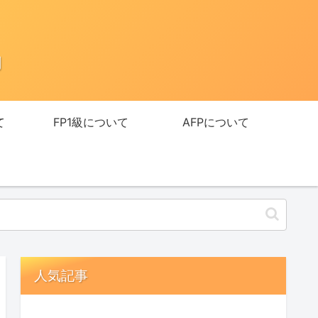
助
て
FP1級について
AFPについて
人気記事